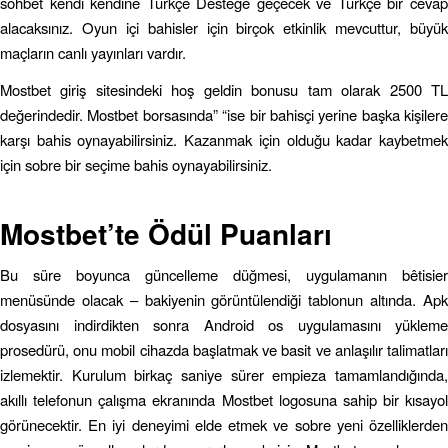
sohbet kendi kendine Türkçe Desteğe geçecek ve Türkçe bir cevap
alacaksınız. Oyun içi bahisler için birçok etkinlik mevcuttur, büyük
maçların canlı yayınları vardır.
Mostbet giriş sitesindeki hoş geldin bonusu tam olarak 2500 TL
değerindedir. Mostbet borsasında” “ise bir bahisçi yerine başka kişilere
karşı bahis oynayabilirsiniz. Kazanmak için olduğu kadar kaybetmek
için sobre bir seçime bahis oynayabilirsiniz.
Mostbet’te Ödül Puanları
Bu süre boyunca güncelleme düğmesi, uygulamanın bêtisier
menüsünde olacak – bakiyenin görüntülendiği tablonun altında. Apk
dosyasını indirdikten sonra Android os uygulamasını yükleme
prosedürü, onu mobil cihazda başlatmak ve basit ve anlaşılır talimatları
izlemektir. Kurulum birkaç saniye sürer empieza tamamlandığında,
akıllı telefonun çalışma ekranında Mostbet logosuna sahip bir kısayol
görünecektir. En iyi deneyimi elde etmek ve sobre yeni özelliklerden