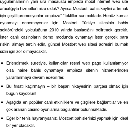
uygulamalarının yanı sıra masaüstü empieza mobil internet web site
aracılığıyla hizmetlerimize olduk? Ayrıca Mostbet, bahis keyfini artırmak
için çeşitli promosyonlar empieza” “teklifler sunmaktadır. Henüz kumar
oynamayı denemeyenler için Mostbet Türkiye sitesinin bahis
sektöründeki yolculuğuna 2010 yılında başladığını belirtmek gerekir.
İster canlı casinoların demo modunda oynamayı ister gerçek para
riskini almayı tercih edin, güncel Mostbet web sitesi adresini bulmak
sizin için zor olmayacaktır.
Erlendirmek suretiyle, kullanıcılar resmi web page kullanılamıyor
olsa haine bahis oynamaya empieza sitenin hizmetlerinden
yararlanmaya devam edebilirler.
Bu fırsatı kaçırmayın – bir başarı hikayesinin parçası olmak için
bugün kaydolun!
Aşağıda en popüler canlı etkinliklere ve çizgilere bağlantılar ve en
çok aranan casino oyunlarına bağlantılar bulunmaktadır.
Eğer bir tenis hayranıysanız, Mostbet bahislerinizi yapmak için ideal
bir yer olacaktır.