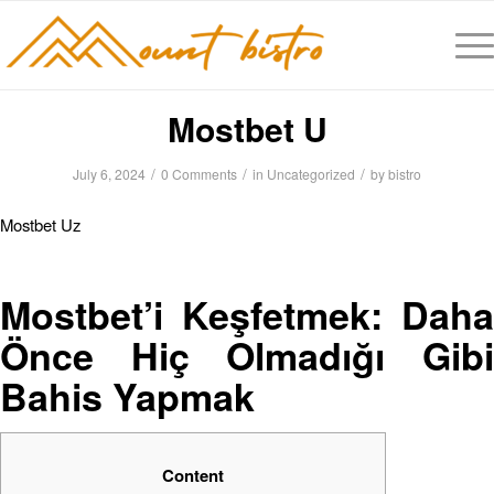
Mostbet U
/
/
/
July 6, 2024
0 Comments
in
Uncategorized
by
bistro
Mostbet Uz
Mostbet’i Keşfetmek: Daha
Önce Hiç Olmadığı Gibi
Bahis Yapmak
Content