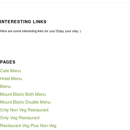
INTERESTING LINKS
Here are some interesting links for you! Enjoy your stay :)
PAGES
Cafe Menu
Hotel Menu
Menu
Mount Bistro Both Menu
Mount Bistro Double Menu
Only Non Veg Restaurant
Only Veg Restaurant
Restaurant Veg Plus Non-Veg