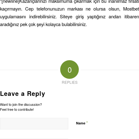
“[newline]Kazançlarınızı maksimuma çıkarmak için bu inanılmaz fırsatı
kaçırmayın. Cep telefonunuzun markası ne olursa olsun, Mostbet
uygulamasını indirebilirsiniz. Siteye giriş yaptığınız andan itibaren
aradığınız pek çok şeyi kolayca bulabilirsiniz.
0
REPLIES
Leave a Reply
Want to join the discussion?
Feel free to contribute!
*
Name