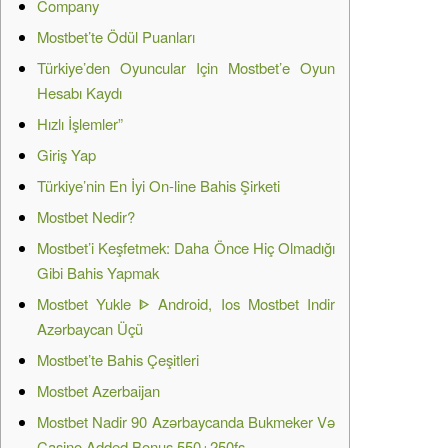
Company
Mostbet’te Ödül Puanları
Türkiye’den Oyuncular Için Mostbet’e Oyun
Hesabı Kaydı
Hızlı İşlemler”
Giriş Yap
Türkiye’nin En İyi On-line Bahis Şirketi
Mostbet Nedir?
Mostbet’i Keşfetmek: Daha Önce Hiç Olmadığı
Gibi Bahis Yapmak
Mostbet Yukle ᐈ Android, Ios Mostbet Indir
Azərbaycan Üçü
Mostbet’te Bahis Çeşitleri
Mostbet Azerbaijan
Mostbet Nadir 90 Azərbaycanda Bukmeker Və
Casino Added Bonus 550+250fs