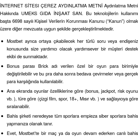
İNTERNET SİTESI ÇEREZ AYDINLATMA METNİ Aydınlatma Metni
Hakkında UMEKS GIDA İNŞAAT SAN. Bu teknolojilerin kullanımı
başta 6698 sayılı Kişisel Verilerin Korunması Kanunu (“Kanun”) olmak
üzere diğer mevzuata uygun şekilde gerçekleştirilmektedir.
Mostbet ayrıca ortaya çıkabilecek her türlü soru veya endişeniz
konusunda size yardımcı olacak yardımsever bir müşteri destek
ekibi de sunmaktadır.
Bonus parası Brick adı verilen özel bir oyun para birimiyle
değiştirilebilir ve bu pra daha sonra bedava çevirmeler veya gerçek
para karşılığında kullanılabilir.
Ana ekranda oyunlar özelliklerine göre (bonus, jackpot, risk oyunu
vb. ), türe göre (çizgi film, spor, 18+, Mısır vb. ) ve sağlayıcıya göre
sıralanabilir.
Bahis şirketi neredeyse tüm sporlara empieza siber sporlara bahis
yapmanıza olanak tanır.
Evet, Mostbet’te bir maç ya da oyun devam ederken canlı bahis