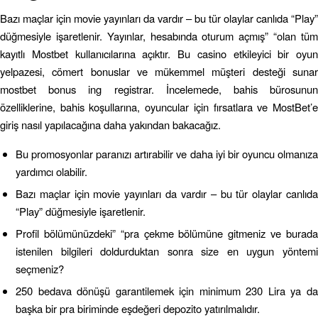
Bazı maçlar için movie yayınları da vardır – bu tür olaylar canlıda “Play”
düğmesiyle işaretlenir. Yayınlar, hesabında oturum açmış” “olan tüm
kayıtlı Mostbet kullanıcılarına açıktır. Bu casino etkileyici bir oyun
yelpazesi, cömert bonuslar ve mükemmel müşteri desteği sunar
mostbet bonus ing registrar. İncelemede, bahis bürosunun
özelliklerine, bahis koşullarına, oyuncular için fırsatlara ve MostBet’e
giriş nasıl yapılacağına daha yakından bakacağız.
Bu promosyonlar paranızı artırabilir ve daha iyi bir oyuncu olmanıza
yardımcı olabilir.
Bazı maçlar için movie yayınları da vardır – bu tür olaylar canlıda
“Play” düğmesiyle işaretlenir.
Profil bölümünüzdeki” “pra çekme bölümüne gitmeniz ve burada
istenilen bilgileri doldurduktan sonra size en uygun yöntemi
seçmeniz?
250 bedava dönüşü garantilemek için minimum 230 Lira ya da
başka bir pra biriminde eşdeğeri depozito yatırılmalıdır.