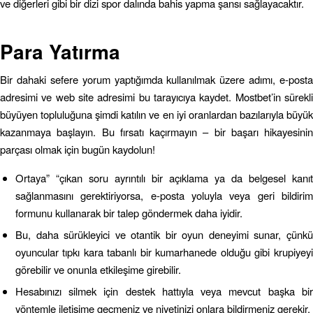
ve diğerleri gibi bir dizi spor dalında bahis yapma şansı sağlayacaktır.
Para Yatırma
Bir dahaki sefere yorum yaptığımda kullanılmak üzere adımı, e-posta
adresimi ve web site adresimi bu tarayıcıya kaydet. Mostbet’in sürekli
büyüyen topluluğuna şimdi katılın ve en iyi oranlardan bazılarıyla büyük
kazanmaya başlayın. Bu fırsatı kaçırmayın – bir başarı hikayesinin
parçası olmak için bugün kaydolun!
Ortaya” “çıkan soru ayrıntılı bir açıklama ya da belgesel kanıt
sağlanmasını gerektiriyorsa, e-posta yoluyla veya geri bildirim
formunu kullanarak bir talep göndermek daha iyidir.
Bu, daha sürükleyici ve otantik bir oyun deneyimi sunar, çünkü
oyuncular tıpkı kara tabanlı bir kumarhanede olduğu gibi krupiyeyi
görebilir ve onunla etkileşime girebilir.
Hesabınızı silmek için destek hattıyla veya mevcut başka bir
yöntemle iletişime geçmeniz ve niyetinizi onlara bildirmeniz gerekir.